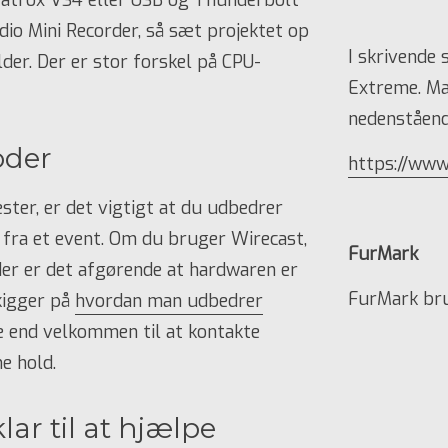
Matrox VS4 eller USB og Thunderbolt
dio Mini Recorder, så sæt projektet op
I skrivende
lder. Der er stor forskel på CPU-
Extreme. Ma
nedenstående
oder
https://www
ester, er det vigtigt at du udbedrer
 fra et event. Om du bruger Wirecast,
FurMark
oder er det afgørende at hardwaren er
FurMark brug
 kigger på
hvordan man udbedrer
e end velkommen til at kontakte
e hold.
ar til at hjælpe