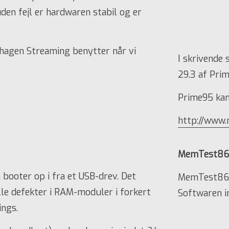
uden fejl er hardwaren stabil og er
hagen Streaming benytter når vi
I skrivende
29.3 af Pri
Prime95 kan
http://www.
MemTest8
ooter op i fra et USB-drev. Det
MemTest86 
e defekter i RAM-moduler i forkert
Softwaren i
ings.