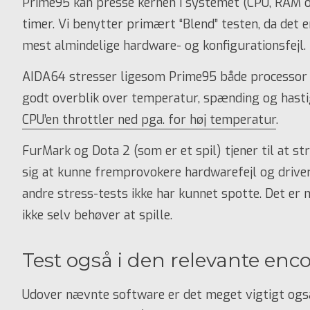
Prime95 kan presse kernen i systemet (CPU, RAM o
timer. Vi benytter primært “Blend” testen, da det e
mest almindelige hardware- og konfigurationsfejl.
AIDA64 stresser ligesom Prime95 både processor
godt overblik over temperatur, spænding og hast
CPU’en throttler ned pga. for høj temperatur
.
FurMark og Dota 2 (som er et spil) tjener til at str
sig at kunne fremprovokere hardwarefejl og drive
andre stress-tests ikke har kunnet spotte. Det er
ikke selv behøver at spille.
Test også i den relevante enc
Udover nævnte software er det meget vigtigt også